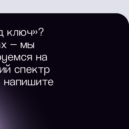
д ключ»?
ах — мы
руемся на
кий спектр
и напишите