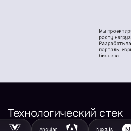
Мы проектир
росту нагруз
Разрабатыва
порталы, ко
бизнеса.
Технологический стек
e
Angular
Next.js