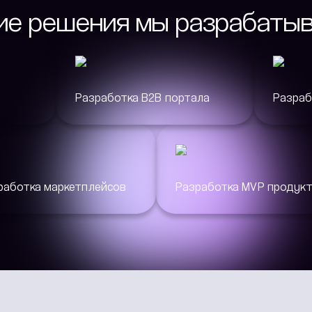
ие решения мы разрабаты
Разработка B2B портала
Разраб
работка маркетплейсов
Разработка MVP продук