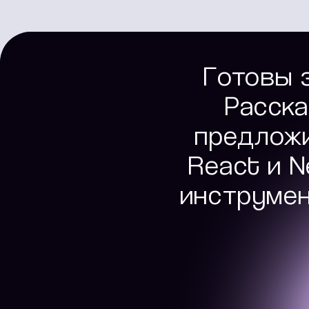
Готовы 
Расска
предложи
React и N
инструмен