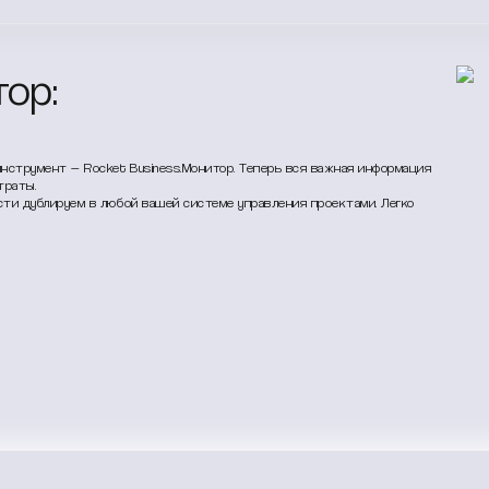
тор:
нструмент — Rocket Business.Монитор. Теперь вся важная информация
траты.
ости дублируем в любой вашей системе управления проектами. Легко