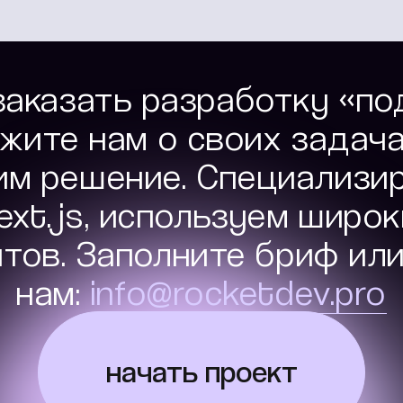
заказать разработку «по
жите нам о своих задач
м решение. Специализи
ext.js, используем широ
тов. Заполните бриф ил
нам:
info@rocketdev.pro
начать проект