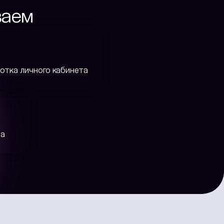
ваем
отка личного кабинета
та