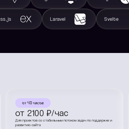
ss.js
Laravel
Svelte
от 40 часов
от
2100
₽/час
Для проектов со стабильным потоком задач по поддержке и
развитию сайта