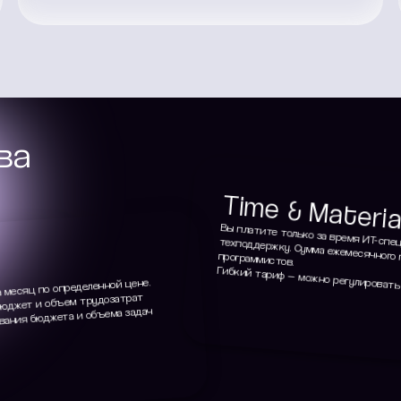
ва
Time & Materia
Вы платите только за время ИТ-спе
техподдержку. Сумма ежемесячного
программистов.
Гибкий тариф — можно регулировать
а месяц по определенной цене.
 бюджет и объем трудозатрат
ования бюджета и объема задач