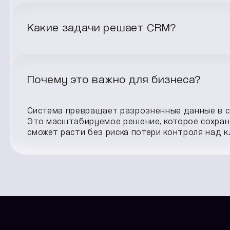
Система автоматически фиксирует каждое вза
звонок, электронное письмо, оформленный зак
Какие задачи решает CRM?
между сотрудниками, напоминает о важных дей
по нужным критериям и хранит историю взаим
CRM решает ключевые задачи бизнеса: упоряд
автоматизирует рутинные операции, ускоряет
Почему это важно для бизнеса?
возможность персонализировать общение. Си
времени и даёт возможность анализировать 
компании.
Система превращает разрозненные данные в с
Это масштабируемое решение, которое сохран
сможет расти без риска потери контроля над 