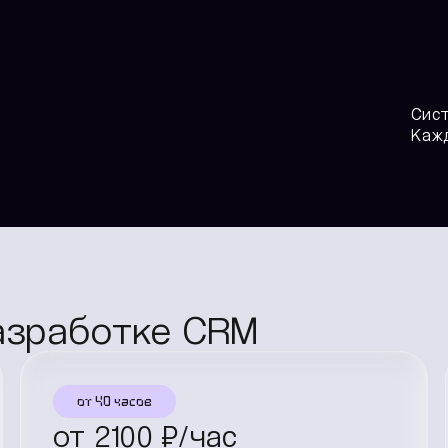
Сис
Кажд
азработке CRM
от 40 часов
от
2100
₽/час