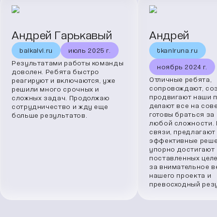
Андрей Гарькавый
Андрей
baikalvl.ru
июль 2025 г.
tkaniruna.ru
Результатами работы команды
ноябрь 2024 г.
доволен. Ребята быстро
Отличные ребята,
реагируют и включаются, уже
сопровождают, со
решили много срочных и
продвигают наши п
сложных задач. Продолжаю
делают все на сове
сотрудничество и жду еще
готовы браться за
больше результатов.
любой сложности. 
связи, предлагают
эффективные реше
упорно достигают
поставленных целе
за внимательное в
нашего проекта и
превосходный резу