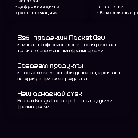
В категории
«
Цифровизация и
В категории
трансформация
»
«
Комплексные у
Веб-продакшн RocketDev
команда профессионалов, которая работает
только с современными фреймворками
Создаем продукты
которые легко масштабируются, выдерживают
нагрузку и приносят результат
Наш основной стек
React и Next.js. Готовы работать с другими
фреймворками