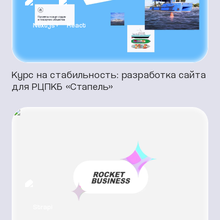
Next.js
+
React
Курс на стабильность: разработка сайта
для РЦПКБ «‎Стапель»
Разработка с нуля
Next.js
+
React
Strapi