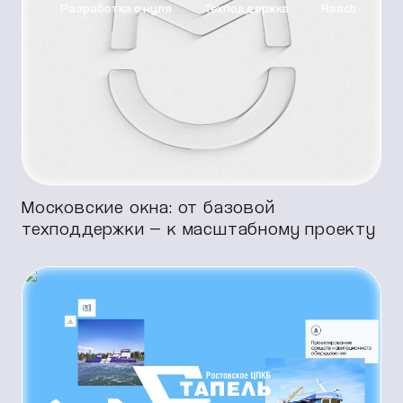
Разработка с нуля
Техподдержка
React
Разработка с нуля
Корпоративный сайт
Московские окна: от базовой
техподдержки — к масштабному проекту