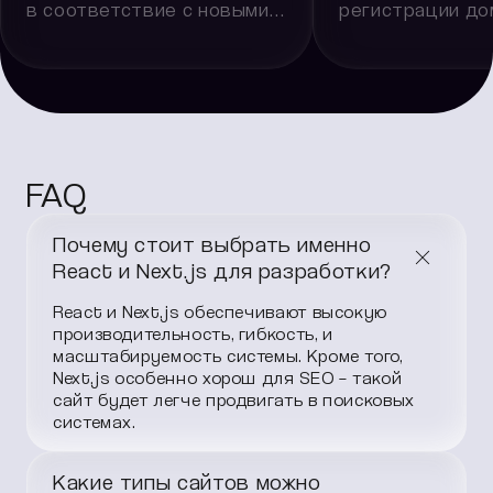
в соответствие с новыми
регистрации д
требованиями?
Ещё недавно вход через
Выбрали красиво
Google или автоматическая
имя или давно по
подборка контента казались
своим сайтом? М
просто удобными фишками —
онлайн‑бизнеса н
а сегодня они могут
месте — даже так
обернуться серьезными
устоявшиеся проц
последствиями для бизнеса.
регистрация и пр
FAQ
Привычные интеграции и
доменов, период
настройки могут перестать
подвергаются кор
соответствовать закону.
Почему стоит выбрать именно
React и Next.js для разработки?
React и Next.js обеспечивают высокую
производительность, гибкость, и
масштабируемость системы. Кроме того,
Next.js особенно хорош для SEO – такой
сайт будет легче продвигать в поисковых
системах.
Какие типы сайтов можно