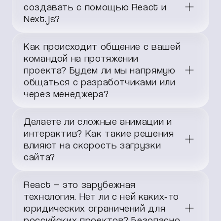
создавать с помощью React и
Next.js?
С помощью React и Next.js можно создавать
Как происходит общение с вашей
практически любые современные веб-
приложения и сайты, от простых до
командой на протяжении
высоконагруженных. Это могут быть
проекта? Будем ли мы напрямую
одностраничные приложения сайты,
общаться с разработчиками или
масштабные корпоративные системы, блоги,
через менеджера?
CRM, дашборды и даже e-commerce-
платформы.
Для каждого клиента подбираем
Делаете ли сложные анимации и
индивидуальный формат взаимодействия.
Это могут быть ежедневные или
интерактив? Как такие решения
еженедельные созвоны с командой или чат
влияют на скорость загрузки
в удобном месенджере. За каждым проектом
сайта?
закреплены проджект- и аккаунт-менеджер,
которые оперативно ответят на все вопросы.
Да, мы реализуем сложные анимации и
React — это зарубежная
интерактивные элементы. Что касается
скорости загрузки, то правильно
технология. Нет ли с ней каких‑то
реализованные элементы не влияют на
юридических ограничений для
скорость.
российских проектов? Безопасно