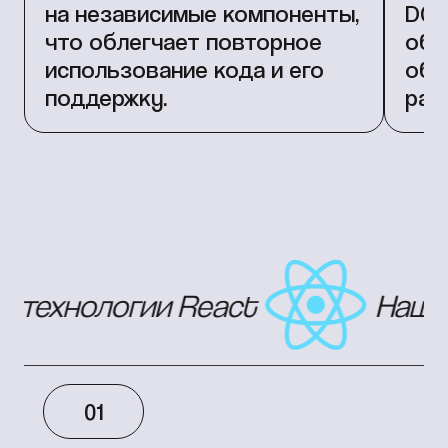
на независимые компоненты,
DOM
что облегчает повторное
обн
использование кода и его
обе
поддержку.
раб
ологии React
Наши компе
01