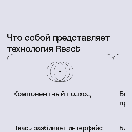
Что собой представляет
технология React
Компонентный подход
Выс
про
React разбивает интерфейс
Бла